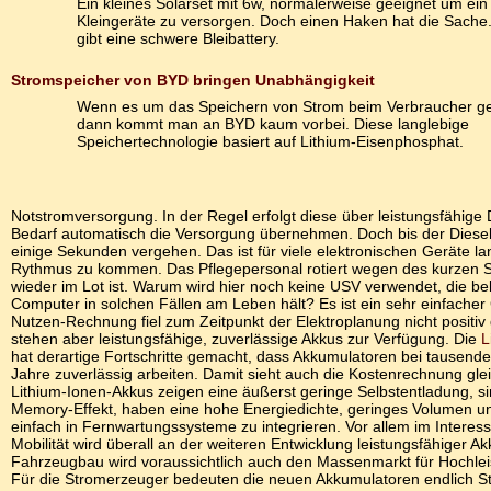
Ein kleines Solarset mit 6w, normalerweise geeignet um ein
Kleingeräte zu versorgen. Doch einen Haken hat die Sache
gibt eine schwere Bleibattery.
Stromspeicher von BYD bringen Unabhängigkeit
Wenn es um das Speichern von Strom beim Verbraucher ge
dann kommt man an BYD kaum vorbei. Diese langlebige
Speichertechnologie basiert auf Lithium-Eisenphosphat.
Notstromversorgung. In der Regel erfolgt diese über leistungsfähige 
Bedarf automatisch die Versorgung übernehmen. Doch bis der Diesel
einige Sekunden vergehen. Das ist für viele elektronischen Geräte
Rythmus zu kommen. Das Pflegepersonal rotiert wegen des kurzen St
wieder im Lot ist. Warum wird hier noch keine USV verwendet, die be
Computer in solchen Fällen am Leben hält? Es ist ein sehr einfacher
Nutzen-Rechnung fiel zum Zeitpunkt der Elektroplanung nicht positiv 
stehen aber leistungsfähige, zuverlässige Akkus zur Verfügung. Die
L
hat derartige Fortschritte gemacht, dass Akkumulatoren bei tausend
Jahre zuverlässig arbeiten. Damit sieht auch die Kostenrechnung gl
Lithium-Ionen-Akkus zeigen eine äußerst geringe Selbstentladung, si
Memory-Effekt, haben eine hohe Energiedichte, geringes Volumen u
einfach in Fernwartungssysteme zu integrieren. Vor allem im Interess
Mobilität wird überall an der weiteren Entwicklung leistungsfähiger Ak
Fahrzeugbau wird voraussichtlich auch den Massenmarkt für Hochlei
Für die Stromerzeuger bedeuten die neuen Akkumulatoren endlich St