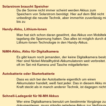
Solarstrom braucht Speicher
Da die Sonne nicht immer scheint werden Akkus zum
Speichern von Solarstrom benötigt. Hier auf dem Bild nicht
unbedingt die neuste Technik, aber immerhin zuverlässig mi
bis zu
Handy-Akku, Lithium-Ionen
Man hat sich schon daran gewöhnt, das Akkus von Mobiltel
tagelang die Spannung halten. Das alles ist möglich durch d
Lithium-Ionen-Technologie in den Handy-Akkus.
NiMH-Akku, Akku für Digitalkamera
Es gibt kaum noch jemanden, der keine Digitalkamera besitz
Hier sind Nickel-Metallhydrid-Akkumulatoren weit verbreitet.
oft im Set mit Kamera und Tasche mitgelieferten
Autobatterie oder Starterbatterie
Dass es sich bei der Autobatterie eigentlich um einen
Akkumulator handelt, weiß fast jeder. Das in diesem Akku 
Kraft steckt als in manch anderer Technik, ist dagegen nicht
Schnell-Ladegerät für NI-MH Akkus
Wer eine Digitalkamera benutzt um bestimmte Vorgänge zu
dokumentieren, muss ständig geladene Akkus zur Verfügun