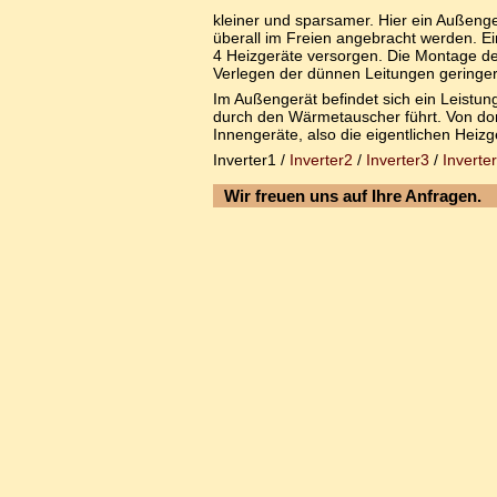
kleiner und sparsamer. Hier ein Außeng
überall im Freien angebracht werden. E
4 Heizgeräte versorgen. Die Montage der
Verlegen der dünnen Leitungen geringer
Im Außengerät befindet sich ein Leistung
durch den Wärmetauscher führt. Von dort w
Innengeräte, also die eigentlichen Heizge
Inverter1 /
Inverter2
/
Inverter3
/
Inverte
Wir freuen uns auf Ihre Anfragen.