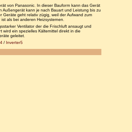
erät von Panasonic. In dieser Bauform kann das Gerät
in Außengerät kann je nach Bauart und Leistung bis zu
 Geräte geht relativ zügig, weil der Aufwand zum
 ist als bei anderen Heizsystemen.
sstarker Ventilator der die Frischluft ansaugt und
ird ein spezielles Kältemittel direkt in die
räte geleitet.
r4
/
Inverter5