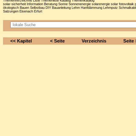
Themenverzeichnis Liste Themenliste Katalog Themenkatalog
solar-sicherheit Information Beratung Sonne Sonnenenergie solarenergie solar fotovoltaik p
ökologisch Bauen Selbstbau DIY Bauanleitung Lehm Hanfdämmung Lehmputz Schmalkald
Salzungen Eisenach Erfurt
<< Kapitel
< Seite
Verzeichnis
Seite