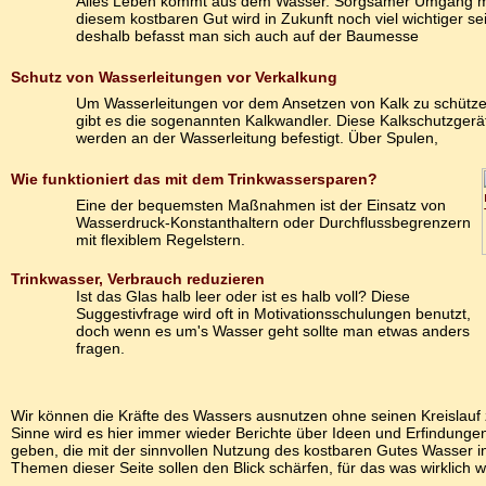
Alles Leben kommt aus dem Wasser. Sorgsamer Umgang m
diesem kostbaren Gut wird in Zukunft noch viel wichtiger se
deshalb befasst man sich auch auf der Baumesse
Schutz von Wasserleitungen vor Verkalkung
Um Wasserleitungen vor dem Ansetzen von Kalk zu schütz
gibt es die sogenannten Kalkwandler. Diese Kalkschutzgerä
werden an der Wasserleitung befestigt. Über Spulen,
Wie funktioniert das mit dem Trinkwassersparen?
Eine der bequemsten Maßnahmen ist der Einsatz von
Wasserdruck-Konstanthaltern oder Durchflussbegrenzern
mit flexiblem Regelstern.
Trinkwasser, Verbrauch reduzieren
Ist das Glas halb leer oder ist es halb voll? Diese
Suggestivfrage wird oft in Motivationsschulungen benutzt,
doch wenn es um's Wasser geht sollte man etwas anders
fragen.
Wir können die Kräfte des Wassers ausnutzen ohne seinen Kreislauf 
Sinne wird es hier immer wieder Berichte über Ideen und Erfindunge
geben, die mit der sinnvollen Nutzung des kostbaren Gutes Wasser i
Themen dieser Seite sollen den Blick schärfen, für das was wirklich wi